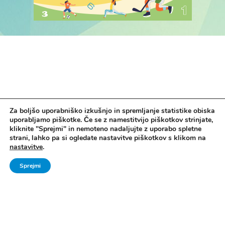
Za boljšo uporabniško izkušnjo in spremljanje statistike obiska
uporabljamo piškotke. Če se z namestitvijo piškotkov strinjate,
kliknite "Sprejmi" in nemoteno nadaljujte z uporabo spletne
strani, lahko pa si ogledate nastavitve piškotkov s klikom na
nastavitve
.
Vse pravice pridržane. © 2006 - 2024 Ministrstvo za šolstvo in šport -
Sprejmi
Direktorat za šport, Zavod za Šport RS Planica
Pravno obvestilo
|
Izjava o dostopnosti
|
Piškotki
|
Kontakti
|
Arhiv Šport
mladih