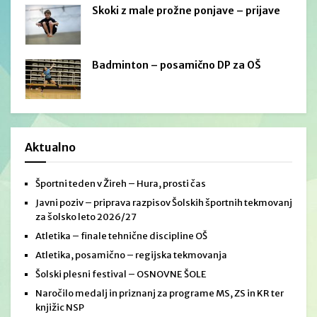
Skoki z male prožne ponjave – prijave
Badminton – posamično DP za OŠ
Aktualno
Športni teden v Žireh – Hura, prosti čas
Javni poziv – priprava razpisov Šolskih športnih tekmovanj
za šolsko leto 2026/27
Atletika – finale tehnične discipline OŠ
Atletika, posamično – regijska tekmovanja
Šolski plesni festival – OSNOVNE ŠOLE
Naročilo medalj in priznanj za programe MS, ZS in KR ter
knjižic NSP