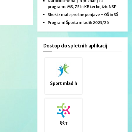
Naročilo medalj in priznanj za
programe MS, ZS in KR ter knjižic NSP
Skoki z male prožne ponjave – OŠ in SŠ
Programi Športa mladih 2025/26
Dostop do spletnih aplikacij
Šport mladih
ŠŠT