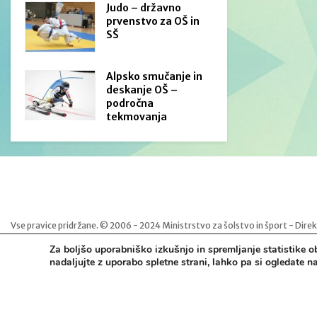
Judo – državno
prvenstvo za OŠ in
SŠ
Alpsko smučanje in
deskanje OŠ –
področna
tekmovanja
Vse pravice pridržane. © 2006 - 2024 Ministrstvo za šolstvo in šport - Dire
Za boljšo uporabniško izkušnjo in spremljanje statistike o
Pravno obvestilo
|
Izjava o dostopnosti
|
Piškotki
|
Kontakti
|
Arhiv Šport m
nadaljujte z uporabo spletne strani, lahko pa si ogledate 