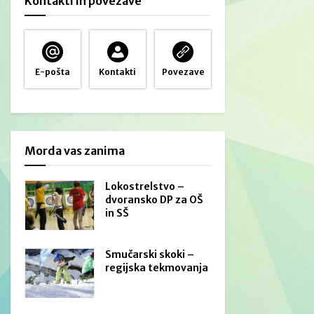
Kontakti in povezave
E-pošta
Kontakti
Povezave
Morda vas zanima
Lokostrelstvo –
dvoransko DP za OŠ
in SŠ
Smučarski skoki –
regijska tekmovanja