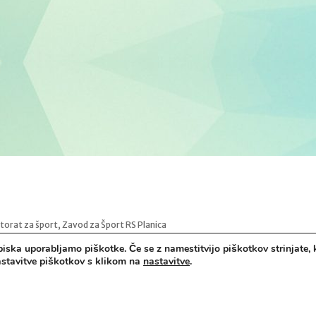
ktorat za šport, Zavod za Šport RS Planica
biska uporabljamo piškotke. Če se z namestitvijo piškotkov strinjate, 
ladih
nastavitve piškotkov s klikom na
nastavitve
.