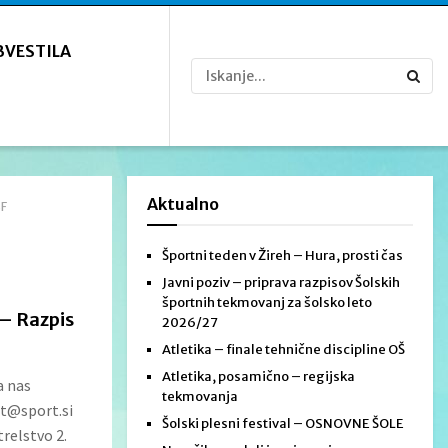
BVESTILA
Aktualno
SF
Športni teden v Žireh – Hura, prosti čas
Javni poziv – priprava razpisov Šolskih
športnih tekmovanj za šolsko leto
– Razpis
2026/27
Atletika – finale tehnične discipline OŠ
Atletika, posamično – regijska
a nas
tekmovanja
st@sport.si
Šolski plesni festival – OSNOVNE ŠOLE
relstvo 2.