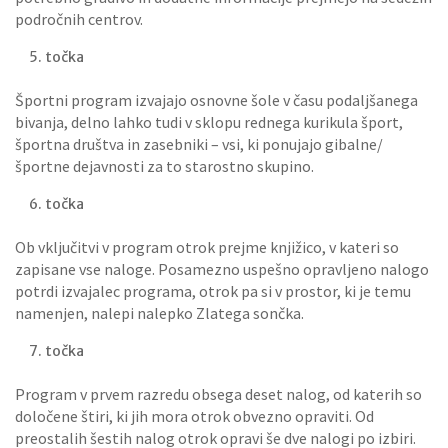
področnih centrov.
točka
Športni program izvajajo osnovne šole v času podaljšanega
bivanja, delno lahko tudi v sklopu rednega kurikula šport,
športna društva in zasebniki – vsi, ki ponujajo gibalne/
športne dejavnosti za to starostno skupino.
točka
Ob vključitvi v program otrok prejme knjižico, v kateri so
zapisane vse naloge. Posamezno uspešno opravljeno nalogo
potrdi izvajalec programa, otrok pa si v prostor, ki je temu
namenjen, nalepi nalepko Zlatega sončka.
točka
Program v prvem razredu obsega deset nalog, od katerih so
določene štiri, ki jih mora otrok obvezno opraviti. Od
preostalih šestih nalog otrok opravi še dve nalogi po izbiri.