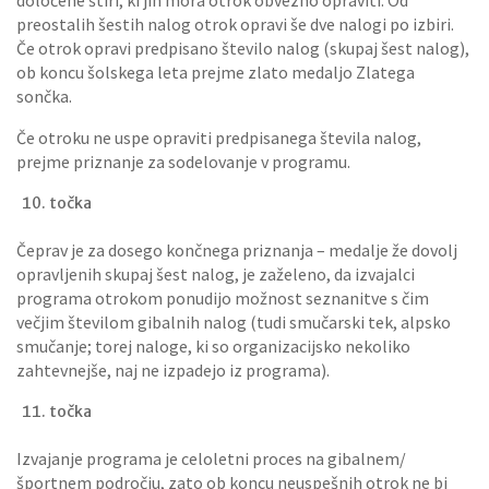
preostalih šestih nalog otrok opravi še dve nalogi po izbiri.
Če otrok opravi predpisano število nalog (skupaj šest nalog),
ob koncu šolskega leta prejme zlato medaljo Zlatega
sončka.
Če otroku ne uspe opraviti predpisanega števila nalog,
prejme priznanje za sodelovanje v programu.
točka
Čeprav je za dosego končnega priznanja – medalje že dovolj
opravljenih skupaj šest nalog, je zaželeno, da izvajalci
programa otrokom ponudijo možnost seznanitve s čim
večjim številom gibalnih nalog (tudi smučarski tek, alpsko
smučanje; torej naloge, ki so organizacijsko nekoliko
zahtevnejše, naj ne izpadejo iz programa).
točka
Izvajanje programa je celoletni proces na gibalnem/
športnem področju, zato ob koncu neuspešnih otrok ne bi