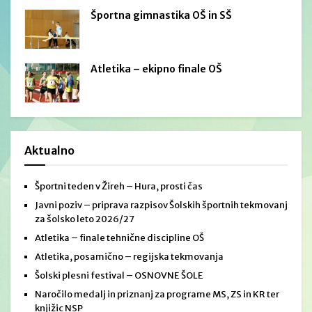
Športna gimnastika OŠ in SŠ
Atletika – ekipno finale OŠ
Aktualno
Športni teden v Žireh – Hura, prosti čas
Javni poziv – priprava razpisov Šolskih športnih tekmovanj
za šolsko leto 2026/27
Atletika – finale tehnične discipline OŠ
Atletika, posamično – regijska tekmovanja
Šolski plesni festival – OSNOVNE ŠOLE
Naročilo medalj in priznanj za programe MS, ZS in KR ter
knjižic NSP