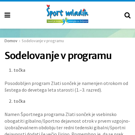
Domov
Sodelovanje v programu
Sodelovanje v programu
točka
Posodobljen program Zlati sonček je namenjen otrokom od
šestega do devetega leta starosti (1.–3. razred).
točka
Namen Športnega programa Zlati sonček je vsebinsko
obogatiti gibalno/športno dejavnost otrok v prvem vzgojno-
izobraževalnem obdobju ter redni tedenski gibalni/športni
dejavnosti dodati še večjo širino. Pomembno je, da se prek