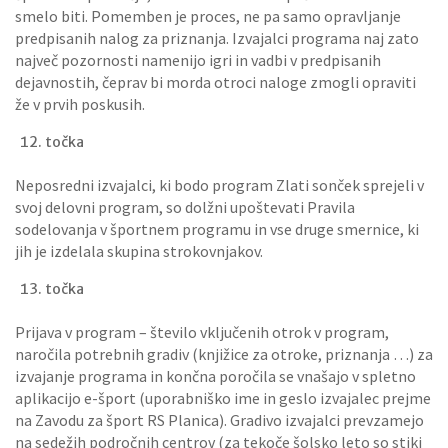
smelo biti. Pomemben je proces, ne pa samo opravljanje
predpisanih nalog za priznanja. Izvajalci programa naj zato
največ pozornosti namenijo igri in vadbi v predpisanih
dejavnostih, čeprav bi morda otroci naloge zmogli opraviti
že v prvih poskusih.
točka
Neposredni izvajalci, ki bodo program Zlati sonček sprejeli v
svoj delovni program, so dolžni upoštevati Pravila
sodelovanja v športnem programu in vse druge smernice, ki
jih je izdelala skupina strokovnjakov.
točka
Prijava v program – število vključenih otrok v program,
naročila potrebnih gradiv (knjižice za otroke, priznanja …) za
izvajanje programa in končna poročila se vnašajo v spletno
aplikacijo e-šport (uporabniško ime in geslo izvajalec prejme
na Zavodu za šport RS Planica). Gradivo izvajalci prevzamejo
na sedežih področnih centrov (za tekoče šolsko leto so stiki