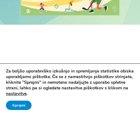
Za boljšo uporabniško izkušnjo in spremljanje statistike obiska
uporabljamo piškotke. Če se z namestitvijo piškotkov strinjate,
kliknite "Sprejmi" in nemoteno nadaljujte z uporabo spletne
strani, lahko pa si ogledate nastavitve piškotkov s klikom na
nastavitve
.
Vse pravice pridržane. © 2006 - 2024 Ministrstvo za šolstvo in šport -
Sprejmi
Direktorat za šport, Zavod za Šport RS Planica
Pravno obvestilo
|
Izjava o dostopnosti
|
Piškotki
|
Kontakti
|
Arhiv Šport
mladih