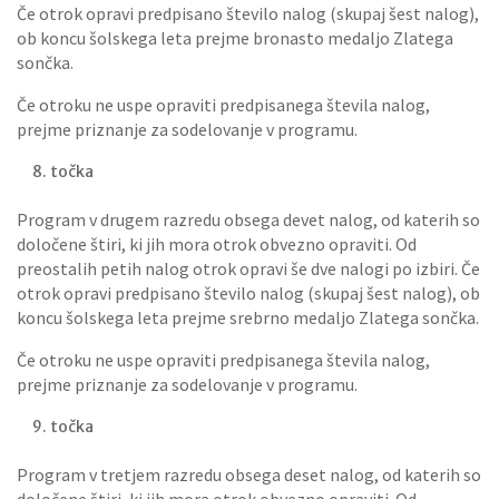
Če otrok opravi predpisano število nalog (skupaj šest nalog),
ob koncu šolskega leta prejme bronasto medaljo Zlatega
sončka.
Če otroku ne uspe opraviti predpisanega števila nalog,
prejme priznanje za sodelovanje v programu.
točka
Program v drugem razredu obsega devet nalog, od katerih so
določene štiri, ki jih mora otrok obvezno opraviti. Od
preostalih petih nalog otrok opravi še dve nalogi po izbiri. Če
otrok opravi predpisano število nalog (skupaj šest nalog), ob
koncu šolskega leta prejme srebrno medaljo Zlatega sončka.
Če otroku ne uspe opraviti predpisanega števila nalog,
prejme priznanje za sodelovanje v programu.
točka
Program v tretjem razredu obsega deset nalog, od katerih so
določene štiri, ki jih mora otrok obvezno opraviti. Od