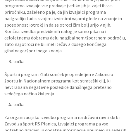
programa izvajajo vse predvaje (veliko jih je zajetih v e-
priročniku, zaželeno pa je, da jih izvajalci programa
nadgradijo tudi s svojimi izvirnimi vajami glede na znanje in
sposobnosti otrok) in da se otroci čim bolj urijo v njih.
Končna izvedba predvidenih nalog je samo pika na i
celoletnemu dobremu delu na gibalnem/športnem področju,
zato naj otroci ne bi imeli težav z dosego končnega
gibalnega/športnega znanja.
točka
Športni program Zlati sonček je opredeljen v Zakonu o
športu in Nacionalnem programu kot strateški cilj, ki
nevtralizira negativne posledice današnjega pretežno
sedečega načina življenja.
točka
Za organizacijsko izvedbo programa na državni ravni skrbi
Zavod za šport RS Planica, izvajalci programa pa vse
potrebno gradivo in dodatne informacije prejmejo na sedežih