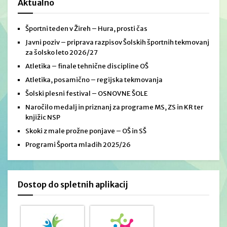
Aktualno
Športni teden v Žireh – Hura, prosti čas
Javni poziv – priprava razpisov Šolskih športnih tekmovanj
za šolsko leto 2026/27
Atletika – finale tehnične discipline OŠ
Atletika, posamično – regijska tekmovanja
Šolski plesni festival – OSNOVNE ŠOLE
Naročilo medalj in priznanj za programe MS, ZS in KR ter
knjižic NSP
Skoki z male prožne ponjave – OŠ in SŠ
Programi Športa mladih 2025/26
Dostop do spletnih aplikacij