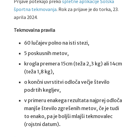
Prijave potekajo preko
spletne aplikacije Šolska
športna tekmovanja
. Rok za prijave je do torka, 23.
aprila 2024.
Tekmovalna pravila
60 lučajev polno na isti stezi,
5 poskusnih metov,
krogla premera 15cm (teža 2,3 kg) ali 14cm
(teža 1,8 kg),
o končni uvrstitvi odloča večje število
podrtih kegljev,
v primeru enakega rezultata najprej odloča
manjše število zgrešenih metov, če je tudi
to enako, pa je boljši mlajši tekmovalec
(rojstni datum).