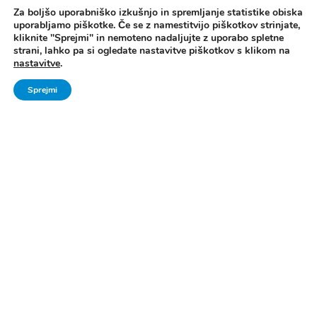
Za boljšo uporabniško izkušnjo in spremljanje statistike obiska
uporabljamo piškotke. Če se z namestitvijo piškotkov strinjate,
kliknite "Sprejmi" in nemoteno nadaljujte z uporabo spletne
strani, lahko pa si ogledate nastavitve piškotkov s klikom na
nastavitve
.
Sprejmi
Vse pravice pridržane. © 2006 - 2024 Ministrstvo za šolstvo in šport -
Direktorat za šport, Zavod za Šport RS Planica
Pravno obvestilo
|
Izjava o dostopnosti
|
Piškotki
|
Kontakti
|
Arhiv Šport
mladih