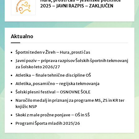
Hura, prosti čas – jesenske počitnice
2025 – JAVNI RAZPIS – ZAKLJUČEN
Aktualno
Športni teden v Žireh – Hura, prosti čas
Javni poziv – priprava razpisov Šolskih športnih tekmovanj
za šolsko leto 2026/27
Atletika – finale tehnične discipline OŠ
Atletika, posamično – regijska tekmovanja
Šolski plesni festival – OSNOVNE ŠOLE
Naročilo medalj in priznanj za programe MS, ZS in KR ter
knjižic NSP
Skoki z male prožne ponjave – OŠ in SŠ
Programi Športa mladih 2025/26