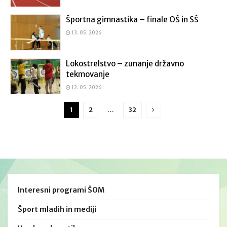
Športna gimnastika – finale OŠ in SŠ
13. 05. 2026
Lokostrelstvo – zunanje državno
tekmovanje
12. 05. 2026
1
2
…
32
Interesni programi ŠOM
Šport mladih in mediji