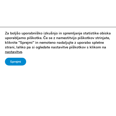
Za boljšo uporabniško izkušnjo in spremljanje statistike obiska
Vse pravice pridržane. © 2006 - 2024 Ministrstvo za šolstvo in šport -
uporabljamo piškotke. Če se z namestitvijo piškotkov strinjate,
kliknite "Sprejmi" in nemoteno nadaljujte z uporabo spletne
Direktorat za šport, Zavod za Šport RS Planica
strani, lahko pa si ogledate nastavitve piškotkov s klikom na
nastavitve
.
Pravno obvestilo
|
Izjava o dostopnosti
|
Piškotki
|
Kontakti
|
Arhiv Šport
mladih
Sprejmi