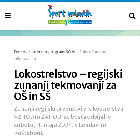
Domov
Interesni programi ŠOM
Šolska športna
tekmovanja
Lokostrelstvo – regijski
zunanji tekmovanji za
OŠ in SŠ
Zunanji regijski prvenstvi v lokostrelstvu
VZHOD in ZAHOD, se bosta odvijali v
soboto, 11. maja 2024, v Lendavi in
Koštaboni.