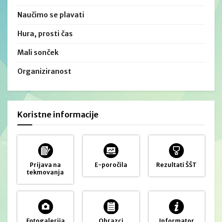
Naučimo se plavati
Hura, prosti čas
Mali sonček
Organiziranost
Koristne informacije
Prijava na
E-poročila
Rezultati ŠŠT
tekmovanja
Fotogalerija
Obrazci
Informator