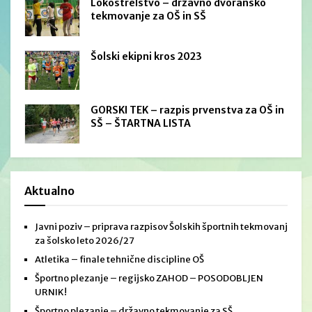
Lokostrelstvo – državno dvoransko
tekmovanje za OŠ in SŠ
Šolski ekipni kros 2023
GORSKI TEK – razpis prvenstva za OŠ in
SŠ – ŠTARTNA LISTA
Aktualno
Javni poziv – priprava razpisov Šolskih športnih tekmovanj
za šolsko leto 2026/27
Atletika – finale tehnične discipline OŠ
Športno plezanje – regijsko ZAHOD – POSODOBLJEN
URNIK!
Športno plezanje – državno tekmovanje za SŠ