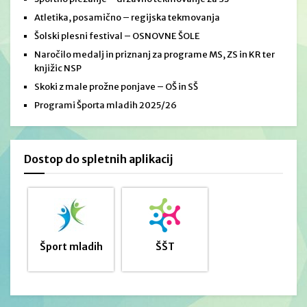
Atletika, posamično – regijska tekmovanja
Šolski plesni festival – OSNOVNE ŠOLE
Naročilo medalj in priznanj za programe MS, ZS in KR ter
knjižic NSP
Skoki z male prožne ponjave – OŠ in SŠ
Programi Športa mladih 2025/26
Dostop do spletnih aplikacij
Šport mladih
ŠŠT