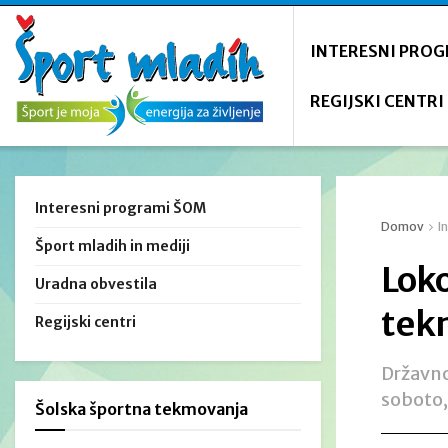
INTERESNI PRO
REGIJSKI CENTRI
Interesni programi ŠOM
Domov
I
Šport mladih in mediji
Loko
Uradna obvestila
tek
Regijski centri
Državno
soboto,
Šolska športna tekmovanja