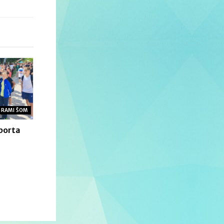
GRAMI ŠOM
Športa