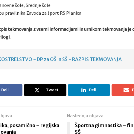
snovne šole, Srednje šole
opu pravilnika Zavoda za šport RS Planica
zpis tekmovanja z vsemi informacijami in urnikom tekmovanja je o
ilogi.
OSTRELSTVO - DP za OŠ in SŠ - RAZPIS TEKMOVANJA
Deli
Tweet
Deli
P
objava
Naslednja objava
ika, posamično – regijska
Športna gimnastika – fin
ovanja
SŠ