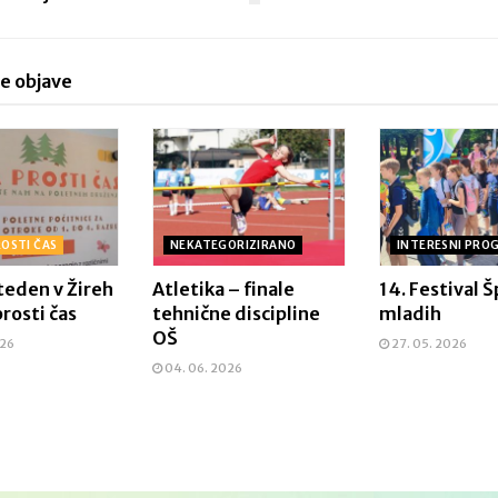
e objave
ROSTI ČAS
NEKATEGORIZIRANO
INTERESNI PRO
teden v Žireh
Atletika – finale
14. Festival 
prosti čas
tehnične discipline
mladih
OŠ
026
27. 05. 2026
04. 06. 2026