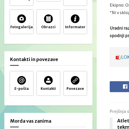
Ekipno: O
*Ni v skl
Fotogalerija
Obrazci
Informator
Uradni ra
spodnji pr
LOK
Kontakti in povezave
E-pošta
Kontakti
Povezave
Prejšnja 
Atlet
Morda vas zanima
tekm