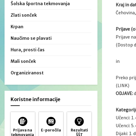
Šolska športna tekmovanja
Kraj in d
Čehovina,
Zlati sonček
Krpan
Prijave (
Prijave n
Naučimo se plavati
(Dostop d
Hura, prosti čas
in
Mali sonček
Organiziranost
Preko pri
(LINK)
ODJAVE:
d
Koristne informacije
Kategorij
Učenci: 1.
Učenci: 5.
Prijava na
E-poročila
Rezultati
Dijaki: 1. 
tekmovanja
ŠŠT