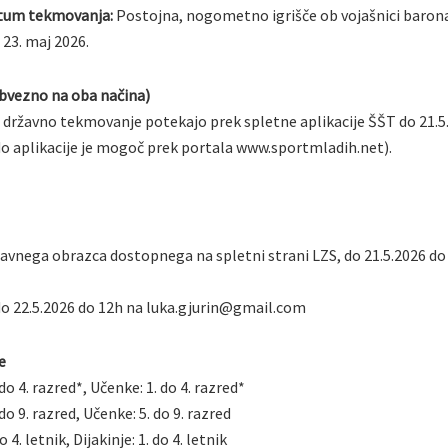
atum tekmovanja:
Postojna, nogometno igrišče ob vojašnici baron
 23. maj 2026.
obvezno na oba načina)
a državno tekmovanje potekajo prek spletne aplikacije ŠŠT do 21.5
o aplikacije je mogoč prek portala www.sportmladih.net).
javnega obrazca dostopnega na spletni strani LZS, do 21.5.2026 do
o 22.5.2026 do 12h na luka.gjurin@gmail.com
e
 do 4. razred*, Učenke: 1. do 4. razred*
 do 9. razred, Učenke: 5. do 9. razred
do 4. letnik, Dijakinje: 1. do 4. letnik