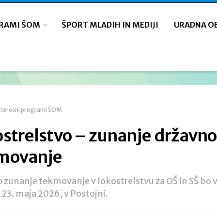
GRAMI ŠOM
ŠPORT MLADIH IN MEDIJI
URADNA O
nteresni programi ŠOM
strelstvo – zunanje državno
movanje
 zunanje tekmovanje v lokostrelstvu za OŠ in SŠ bo 
 23. maja 2026, v Postojni.