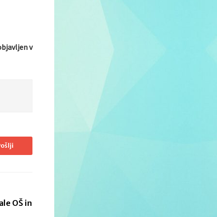
bjavljen v
ošlji
ale OŠ in