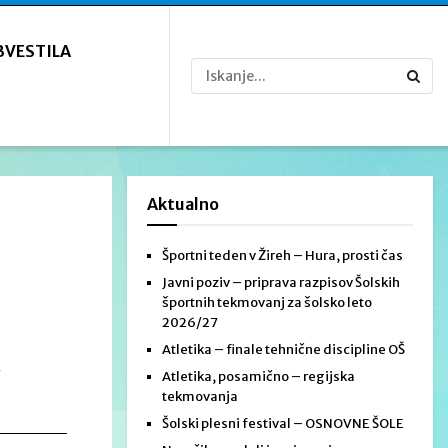
BVESTILA
Aktualno
Športni teden v Žireh – Hura, prosti čas
Javni poziv – priprava razpisov Šolskih
športnih tekmovanj za šolsko leto
2026/27
Atletika – finale tehnične discipline OŠ
v
Atletika, posamično – regijska
tekmovanja
Šolski plesni festival – OSNOVNE ŠOLE