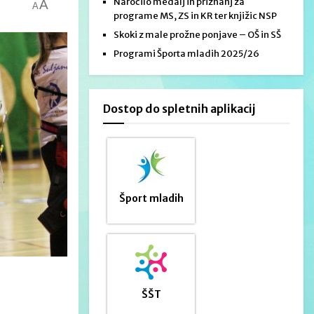
Naročilo medalj in priznanj za
A
A
programe MS, ZS in KR ter knjižic NSP
Skoki z male prožne ponjave – OŠ in SŠ
Programi Športa mladih 2025/26
Dostop do spletnih aplikacij
Šport mladih
ŠŠT