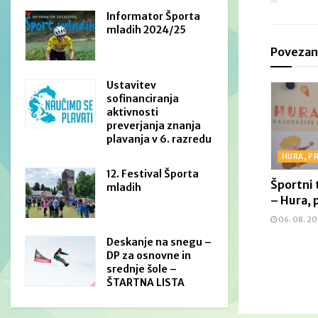
Informator Športa
mladih 2024/25
Povezan
Ustavitev
sofinanciranja
aktivnosti
preverjanja znanja
plavanja v 6. razredu
HURA, P
12. Festival Športa
Športni 
mladih
– Hura, 
06. 08. 2
Deskanje na snegu –
DP za osnovne in
srednje šole –
ŠTARTNA LISTA