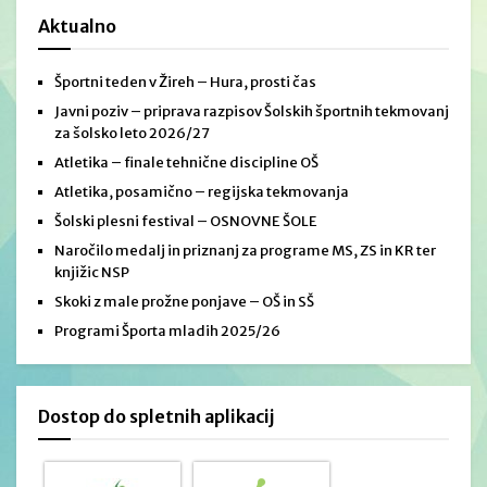
Aktualno
Športni teden v Žireh – Hura, prosti čas
Javni poziv – priprava razpisov Šolskih športnih tekmovanj
za šolsko leto 2026/27
Atletika – finale tehnične discipline OŠ
Atletika, posamično – regijska tekmovanja
Šolski plesni festival – OSNOVNE ŠOLE
Naročilo medalj in priznanj za programe MS, ZS in KR ter
knjižic NSP
Skoki z male prožne ponjave – OŠ in SŠ
Programi Športa mladih 2025/26
Dostop do spletnih aplikacij