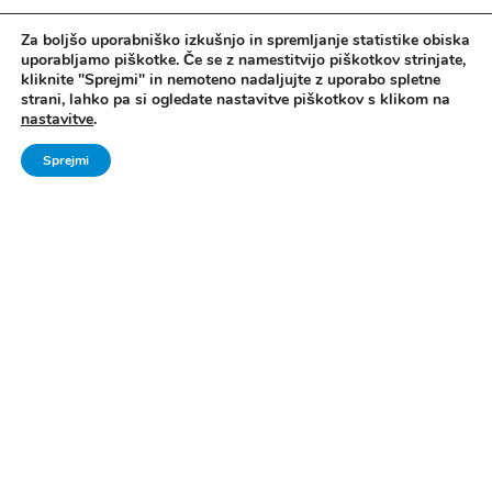
Za boljšo uporabniško izkušnjo in spremljanje statistike obiska
uporabljamo piškotke. Če se z namestitvijo piškotkov strinjate,
kliknite "Sprejmi" in nemoteno nadaljujte z uporabo spletne
strani, lahko pa si ogledate nastavitve piškotkov s klikom na
nastavitve
.
Vse pravice pridržane. © 2006 - 2024 Ministrstvo za šolstvo in šport -
Sprejmi
Direktorat za šport, Zavod za Šport RS Planica
Pravno obvestilo
|
Izjava o dostopnosti
|
Piškotki
|
Kontakti
|
Arhiv Šport
mladih