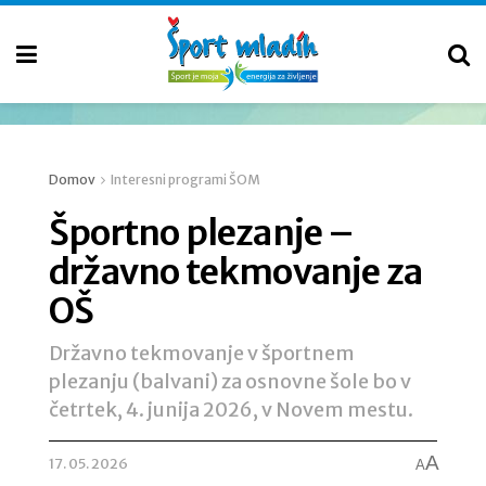
Domov
Interesni programi ŠOM
Športno plezanje –
državno tekmovanje za
OŠ
Državno tekmovanje v športnem
plezanju (balvani) za osnovne šole bo v
četrtek, 4. junija 2026, v Novem mestu.
A
17. 05. 2026
A