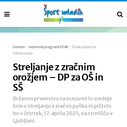
Domov
Interesni programi ŠOM
Šolska športna
tekmovanja
Streljanje z zračnim
orožjem – DP za OŠ in
SŠ
Državno prvenstvo za osnovne in srednje
šole v streljanju z zračno puško in pištolo
bo v četrtek, 17. aprila 2025, na strelišču v
Ljubljani.