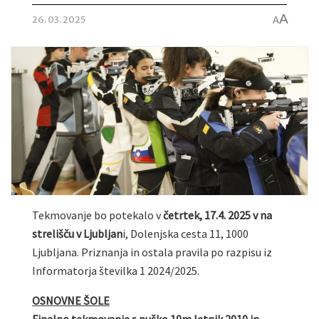
A
26. 03. 2025
A
Tekmovanje bo potekalo v
četrtek, 17.4. 2025 v na
strelišču v Ljubljan
i, Dolenjska cesta 11, 1000
Ljubljana. Priznanja in ostala pravila po razpisu iz
Informatorja številka 1 2024/2025.
OSNOVNE ŠOLE
Finalno tekmovanje s puško 10m letnik 2010 in