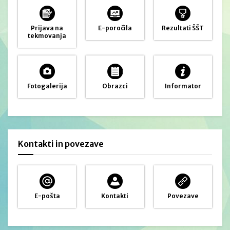
Prijava na
E-poročila
Rezultati ŠŠT
tekmovanja
Fotogalerija
Obrazci
Informator
Kontakti in povezave
E-pošta
Kontakti
Povezave