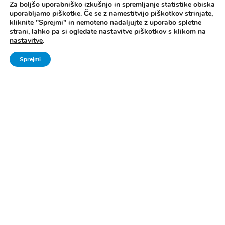
Za boljšo uporabniško izkušnjo in spremljanje statistike obiska
uporabljamo piškotke. Če se z namestitvijo piškotkov strinjate,
kliknite "Sprejmi" in nemoteno nadaljujte z uporabo spletne
strani, lahko pa si ogledate nastavitve piškotkov s klikom na
nastavitve
.
Sprejmi
Vse pravice pridržane. © 2006 - 2024 Ministrstvo za šolstvo in šport -
Direktorat za šport, Zavod za Šport RS Planica
Pravno obvestilo
|
Izjava o dostopnosti
|
Piškotki
|
Kontakti
|
Arhiv Šport
mladih