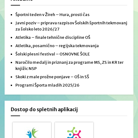
Športni teden v Žireh – Hura, prosti čas
Javni poziv – priprava razpisov Šolskih športnih tekmovanj
za šolsko leto 2026/27
Atletika – finale tehnične discipline OŠ
Atletika, posamično – regijska tekmovanja
Šolski plesni festival – OSNOVNE ŠOLE
Naročilo medalj in priznanj za programe MS, ZS in KR ter
knjižic NSP
Skoki z male prožne ponjave – OŠ in SŠ
Programi Športa mladih 2025/26
Dostop do spletnih aplikacij