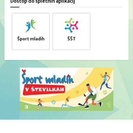
Dostop do spletnih aplikacij
Šport mladih
ŠŠT