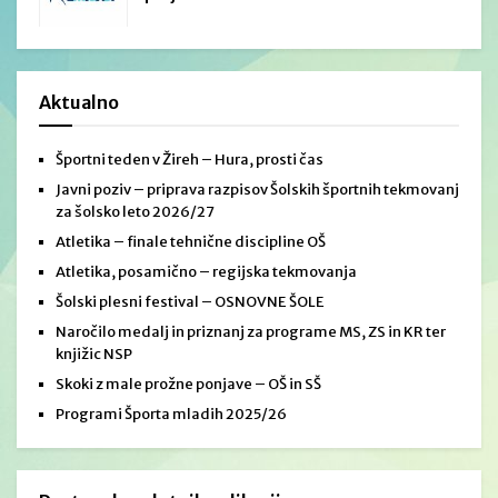
Aktualno
Športni teden v Žireh – Hura, prosti čas
Javni poziv – priprava razpisov Šolskih športnih tekmovanj
za šolsko leto 2026/27
Atletika – finale tehnične discipline OŠ
Atletika, posamično – regijska tekmovanja
Šolski plesni festival – OSNOVNE ŠOLE
Naročilo medalj in priznanj za programe MS, ZS in KR ter
knjižic NSP
Skoki z male prožne ponjave – OŠ in SŠ
Programi Športa mladih 2025/26