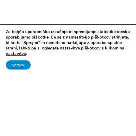
Za boljšo uporabniško izkušnjo in spremljanje statistike obiska
uporabljamo piškotke. Če se z namestitvijo piškotkov strinjate,
kliknite "Sprejmi" in nemoteno nadaljujte z uporabo spletne
strani, lahko pa si ogledate nastavitve piškotkov s klikom na
nastavitve
.
Vse pravice pridržane. © 2006 - 2024 Ministrstvo za šolstvo in šport -
Direktorat za šport, Zavod za Šport RS Planica
Sprejmi
Pravno obvestilo
|
Izjava o dostopnosti
|
Piškotki
|
Kontakti
|
Arhiv Šport
mladih