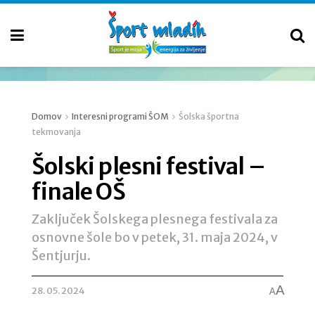
Domov
Interesni programi ŠOM
Šolska športna
tekmovanja
Šolski plesni festival –
finale OŠ
Zaključek Šolskega plesnega festivala za
osnovne šole bo v petek, 31. maja 2024, v
Šentjurju.
A
28. 05. 2024
A