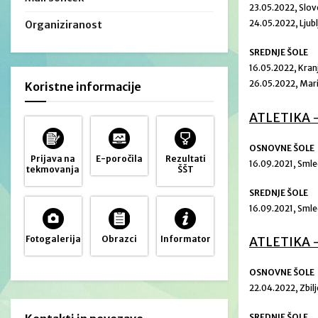
23.05.2022, Slov
24.05.2022, Ljub
Organiziranost
SREDNJE ŠOLE
16.05.2022, Kran
26.05.2022, Mar
Koristne informacije
ATLETIKA 
OSNOVNE ŠOLE
Prijava na
E-poročila
Rezultati
16.09.2021, Smle
tekmovanja
ŠŠT
SREDNJE ŠOLE
16.09.2021, Smle
Fotogalerija
Obrazci
Informator
ATLETIKA 
OSNOVNE ŠOLE
22.04.2022, Zbil
SREDNJE ŠOLE