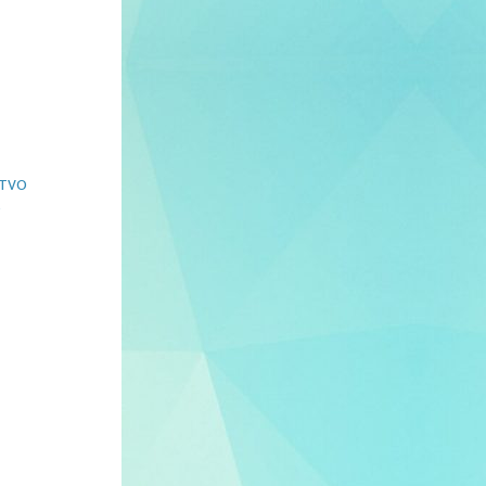
STVO
O