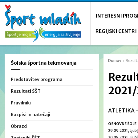
INTERESNI PRO
REGIJSKI CENTRI
Domov
Rezult
Šolska športna tekmovanja
Rezul
Predstavitev programa
2021/
Rezultati ŠŠT
Pravilniki
ATLETIKA 
Razpisi in natečaji
OSNOVNE ŠOLE
Obrazci
29.09.2021, Ljub
30.09.2021, Ljub