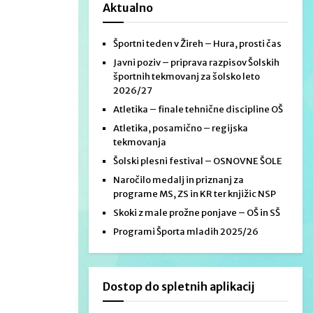
Aktualno
Športni teden v Žireh – Hura, prosti čas
Javni poziv – priprava razpisov Šolskih
športnih tekmovanj za šolsko leto
2026/27
Atletika – finale tehnične discipline OŠ
Atletika, posamično – regijska
tekmovanja
Šolski plesni festival – OSNOVNE ŠOLE
Naročilo medalj in priznanj za
programe MS, ZS in KR ter knjižic NSP
Skoki z male prožne ponjave – OŠ in SŠ
Programi Športa mladih 2025/26
Dostop do spletnih aplikacij