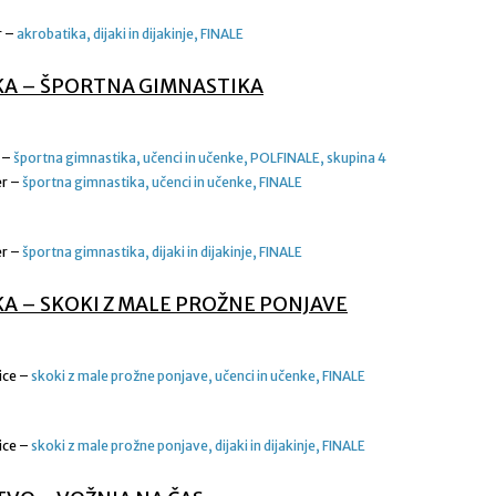
r –
akrobatika, dijaki in dijakinje, FINALE
KA – ŠPORTNA GIMNASTIKA
a –
športna gimnastika, učenci in učenke, POLFINALE, skupina 4
er –
športna gimnastika, učenci in učenke, FINALE
er –
športna gimnastika, dijaki in dijakinje, FINALE
A – SKOKI Z MALE PROŽNE PONJAVE
ice –
skoki z male prožne ponjave, učenci in učenke, FINALE
ice –
skoki z male prožne ponjave, dijaki in dijakinje, FINALE