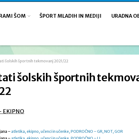
GRAMI ŠOM
ŠPORT MLADIH IN MEDIJI
URADNA O
ati šolskih športnih tekmovanj 2021/22
tati šolskih športnih tekmov
22
– EKIPNO
ljana –
atletika, ekipno, učenci in učenke, PODROČNO – GR, NOT, GOR
ljana –
atletika, ekipno, učenci in učenke, PODROČNO – LJ