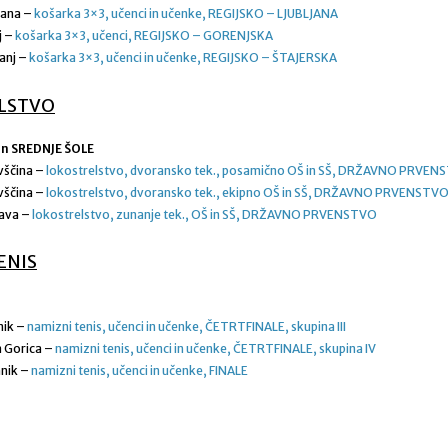
jana –
košarka 3×3, učenci in učenke, REGIJSKO – LJUBLJANA
j –
košarka 3×3, učenci, REGIJSKO – GORENJSKA
anj –
košarka 3×3, učenci in učenke, REGIJSKO – ŠTAJERSKA
LSTVO
n SREDNJE ŠOLE
vščina –
lokostrelstvo, dvoransko tek., posamično OŠ in SŠ, DRŽAVNO PRVEN
vščina –
lokostrelstvo, dvoransko tek., ekipno OŠ in SŠ, DRŽAVNO PRVENSTV
dava –
lokostrelstvo, zunanje tek., OŠ in SŠ, DRŽAVNO PRVENSTVO
ENIS
nik –
namizni tenis, učenci in učenke, ČETRTFINALE, skupina III
a Gorica –
namizni tenis, učenci in učenke, ČETRTFINALE, skupina IV
nik –
namizni tenis, učenci in učenke, FINALE