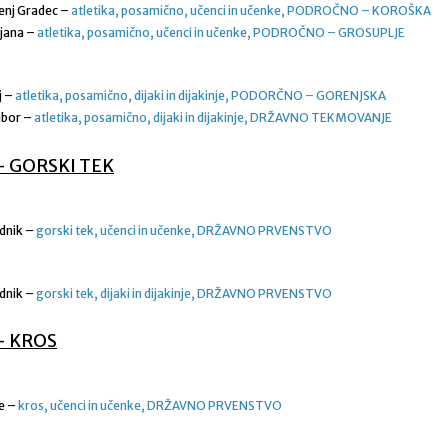
enj Gradec –
atletika, posamično, učenci in učenke, PODROČNO – KOROŠKA
ljana –
atletika, posamično, učenci in učenke, PODROČNO – GROSUPLJE
j –
atletika, posamično, dijaki in dijakinje, PODORČNO – GORENJSKA
ibor –
atletika, posamično, dijaki in dijakinje, DRŽAVNO TEKMOVANJE
– GORSKI TEK
dnik –
gorski tek, učenci in učenke, DRŽAVNO PRVENSTVO
dnik –
gorski tek, dijaki in dijakinje, DRŽAVNO PRVENSTVO
– KROS
je –
kros, učenci in učenke, DRŽAVNO PRVENSTVO