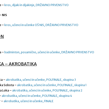
je –
kros, dijaki in dijakinje, DRŽAVNO PRVENSTVO
– NIS
je –
kros, učenci in učenke OŠ NIS, DRŽAVNO PRVENSTVO
ON
a –
badminton, posamično, učenci in učenke, DRŽAVNO PRVENSTVO
KA – AKROBATIKA
ica –
akrobatika, učenci in učenke, POLFINALE, skupina 3
ska Sobota –
akrobatika, učenci in učenke, POLFINALE, skupina 1
ja Loka –
akrobatika, učenci in učenke, POLFINALE, skupina 2
 –
akrobatika, učenci in učenke, POLFINALE, skupina 4
r –
akrobatika, učenci in učenke, FINALE