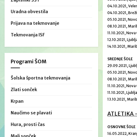
Zapisniki ŠŠT
04.10.2021, Vele
Uradna obvestila
04.10.2021, Brež
05.10.2021, Nov
Prijava na tekmovanje
08.10.2021, Mari
11.10.2021, Nova
Tekmovanja ISF
12.10.2021, Ljubl
14.10.2021, Mari
SREDNJE ŠOLE
Programi ŠOM
29.09.2021, Ljub
05.10.2021, Nov
Šolska športna tekmovanja
08.10.2021, Mari
11.10.2021, Nova
Zlati sonček
11.10.2021, Ljubl
13.10.2021, Mari
Krpan
Naučimo se plavati
ATLETIKA 
Hura, prosti čas
OSNOVNE ŠOLE
16.05.2022, Kran
Mali sonček