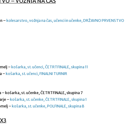
VO – VOŽNJA NA ČAS
en –
kolesarstvo, vožnja na čas, učenci in učenke, DRŽAVNO PRVENSTVO
omelj –
košarka, st. učenci, ČETRTFINALE, skupina 11
ka –
košarka, st. učenci, FINALNI TURNIR
a – košarka, st. učenke, ČETRTFINALE, skupina 7
arje –
košarka, st. učenke, ČETRTFINALE, skupina 1
omelj –
košarka, st. učenke, POLFINALE, skupina B
X3