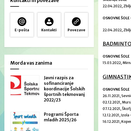
Kontakti in povezave
22.04.2022, Zbil
OSNOVNE ŠOLE 
E-pošta
Kontakti
Povezave
22.04.2022, Zbil
BADMINT
OSNOVNE ŠOLE
Morda vas zanima
15.03.2022, Mirn
GIMNASTI
Javni razpis za
sofinanciranje
koordinacije Šolskih
OSNOVNE ŠOLE
športnih tekmovanj
26.11.2021, Sevn
2022/23
02.12.2021, Mur
07.12.2021, Škof
Programi Športa
12.12.2021, Izola
mladih 2025/26
16.12.2021, Kope