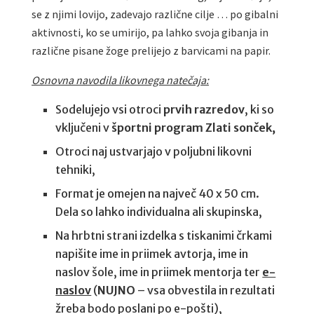
se z njimi lovijo, zadevajo različne cilje … po gibalni
aktivnosti, ko se umirijo, pa lahko svoja gibanja in
različne pisane žoge prelijejo z barvicami na papir.
Osnovna navodila likovnega natečaja:
Sodelujejo vsi otroci
prvih razredov
, ki so
vključeni v
športni program Zlati sonček,
Otroci naj ustvarjajo v poljubni likovni
tehniki,
Format je omejen na največ 40 x 50 cm.
Dela so lahko individualna ali skupinska,
Na hrbtni strani izdelka s tiskanimi črkami
napišite ime in priimek avtorja, ime in
naslov šole, ime in priimek mentorja ter
e-
naslov
(
NUJNO
– vsa obvestila in rezultati
žreba bodo poslani po e-pošti),