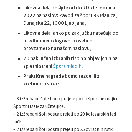
Likovna dela pošljite od
do 20. decembra
2022
na naslov: Zavod za šport RS Planica,
Dunajska 22, 1000 Ljubljana,
Likovna dela lahko po zaključku natečaja po
predhodnem dogovoru osebno
prevzamete na našem naslovu,
20 naključno izbranih risb bo objavljenih na
spletni strani
Šport mladih
.
Praktične nagrade bomo razdelili
z
žrebom
in sicer:
– 3 izžrebane šole bodo prejele po tri športne majice
Športni izziv za učiteljice,
– 2 izžrebani šoli bosta prejeli po 20 kolesarskih led
lučk,
– 2 izžrebani šoli bosta prejeli po 25 ovratnih rutk,