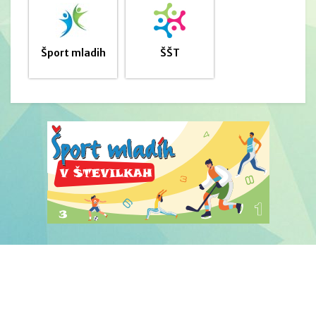
Šport mladih
ŠŠT