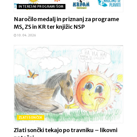
INTERESNI PROGRAMI ŠOM
Naročilo medalj in priznanj za programe
MS, ZS in KR ter knjižic NSP
10. 04. 2026
ZLATI SONČEK
Zlati sončki tekajo po travniku – likovni