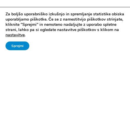
Za boljšo uporabniško izkušnjo in spremljanje statistike obiska
uporabljamo piškotke. Če se z namestitvijo piškotkov strinjate,
kliknite "Sprejmi" in nemoteno nadaljujte z uporabo spletne
strani, lahko pa si ogledate nastavitve piškotkov s klikom na
nastavitve
.
Sprejmi
Vse pravice pridržane. © 2006 - 2024 Ministrstvo za šolstvo in šport -
Direktorat za šport, Zavod za Šport RS Planica
Pravno obvestilo
|
Izjava o dostopnosti
|
Piškotki
|
Kontakti
|
Arhiv Šport
mladih