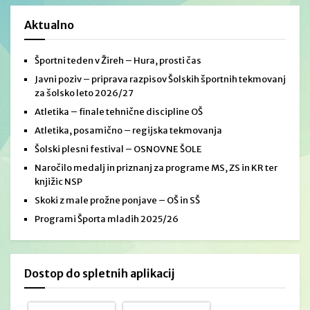
Aktualno
Športni teden v Žireh – Hura, prosti čas
Javni poziv – priprava razpisov Šolskih športnih tekmovanj
za šolsko leto 2026/27
Atletika – finale tehnične discipline OŠ
Atletika, posamično – regijska tekmovanja
Šolski plesni festival – OSNOVNE ŠOLE
Naročilo medalj in priznanj za programe MS, ZS in KR ter
knjižic NSP
Skoki z male prožne ponjave – OŠ in SŠ
Programi Športa mladih 2025/26
Dostop do spletnih aplikacij