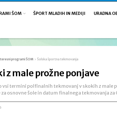
GRAMI ŠOM
ŠPORT MLADIH IN MEDIJI
URADNA O
nteresni programi ŠOM
Šolska športna tekmovanja
i z male prožne ponjave
o vsi termini polfinalnih tekmovanj v skokih z male 
 za osnovne šole in datum finalnega tekmovanja za O
5