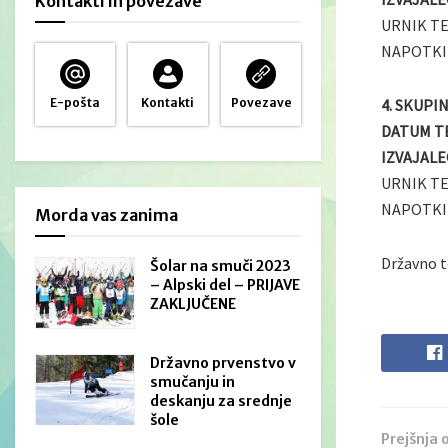
Kontakti in povezave
URNIK T
NAPOTKI
4. SKUPI
E-pošta
Kontakti
Povezave
DATUM T
IZVAJALE
URNIK T
NAPOTKI
Morda vas zanima
Državno t
Šolar na smuči 2023
– Alpski del – PRIJAVE
ZAKLJUČENE
Državno prvenstvo v
smučanju in
deskanju za srednje
šole
Prejšnja 