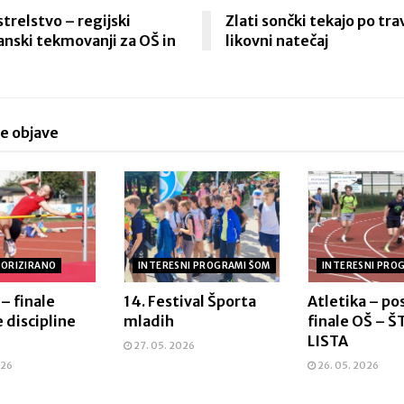
trelstvo – regijski
Zlati sončki tekajo po tra
nski tekmovanji za OŠ in
likovni natečaj
e objave
ORIZIRANO
INTERESNI PROGRAMI ŠOM
INTERESNI PRO
 – finale
14. Festival Športa
Atletika – p
 discipline
mladih
finale OŠ – 
LISTA
27. 05. 2026
026
26. 05. 2026