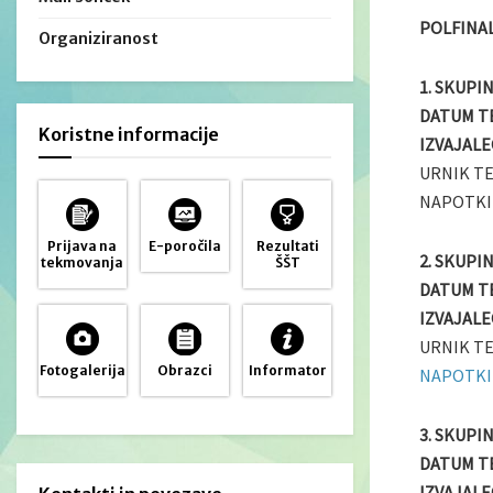
POLFINA
Organiziranost
1. SKUPI
DATUM T
Koristne informacije
IZVAJALE
URNIK T
NAPOTKI
Prijava na
E-poročila
Rezultati
2. SKUPI
tekmovanja
ŠŠT
DATUM T
IZVAJALE
URNIK T
Fotogalerija
Obrazci
Informator
NAPOTKI
3. SKUPI
DATUM T
IZVAJALE