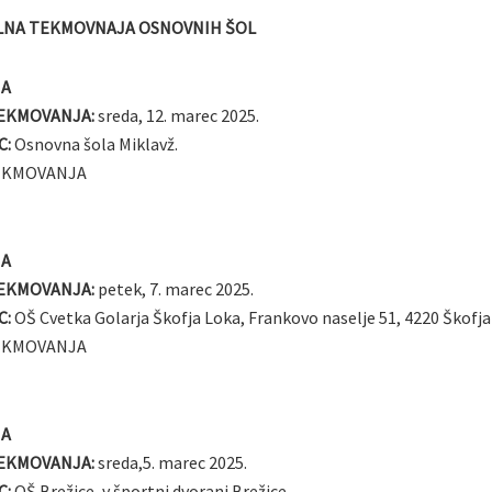
LNA TEKMOVNAJA OSNOVNIH ŠOL
NA
EKMOVANJA:
sreda, 12. marec 2025.
C:
Osnovna šola Miklavž.
EKMOVANJA
NA
EKMOVANJA:
petek, 7. marec 2025.
C:
OŠ Cvetka Golarja Škofja Loka, Frankovo naselje 51, 4220 Škofja
EKMOVANJA
NA
EKMOVANJA:
sreda,5. marec 2025.
C:
OŠ Brežice, v športni dvorani Brežice.