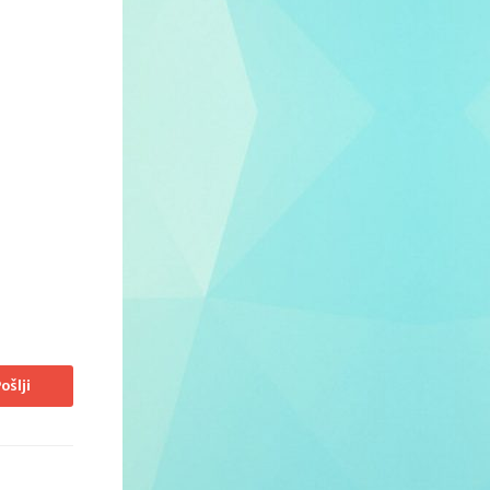
ošlji