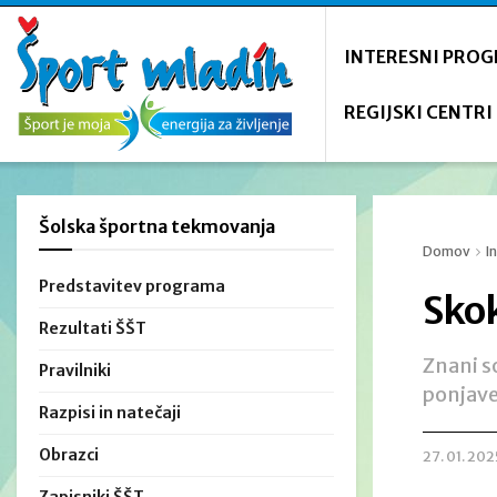
INTERESNI PRO
REGIJSKI CENTRI
Šolska športna tekmovanja
Domov
I
Predstavitev programa
Skok
Rezultati ŠŠT
Znani s
Pravilniki
ponjave
Razpisi in natečaji
Obrazci
27. 01. 202