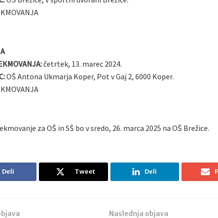
EKMOVANJA
NA
EKMOVANJA:
četrtek, 13. marec 2024.
C:
OŠ Antona Ukmarja Koper, Pot v Gaj 2, 6000 Koper.
EKMOVANJA
ekmovanje za OŠ in SŠ bo v sredo, 26. marca 2025 na OŠ Brežice.
Deli
Tweet
Deli
P
objava
Naslednja objava