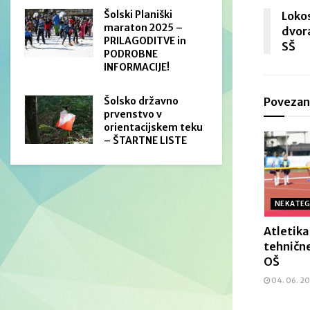
Šolski Planiški
Lokos
maraton 2025 –
dvora
PRILAGODITVE in
SŠ
PODROBNE
INFORMACIJE!
Šolsko državno
Povezan
prvenstvo v
orientacijskem teku
– ŠTARTNE LISTE
NEKATEG
Atletika
tehnične
OŠ
04. 06. 2