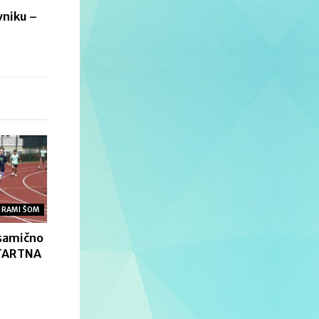
vniku –
GRAMI ŠOM
osamično
ŠTARTNA