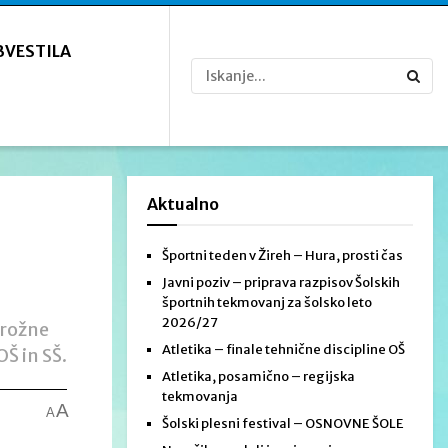
BVESTILA
Aktualno
Športni teden v Žireh – Hura, prosti čas
Javni poziv – priprava razpisov Šolskih
športnih tekmovanj za šolsko leto
2026/27
prožne
Atletika – finale tehnične discipline OŠ
Š in SŠ.
Atletika, posamično – regijska
tekmovanja
A
A
Šolski plesni festival – OSNOVNE ŠOLE