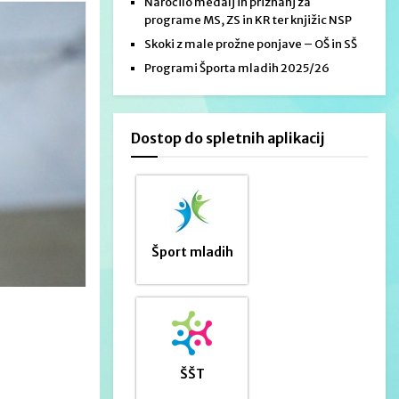
Naročilo medalj in priznanj za
programe MS, ZS in KR ter knjižic NSP
Skoki z male prožne ponjave – OŠ in SŠ
Programi Športa mladih 2025/26
Dostop do spletnih aplikacij
Šport mladih
ŠŠT