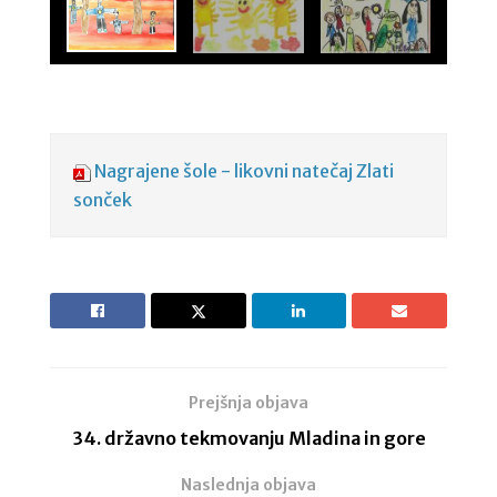
Nagrajene šole - likovni natečaj Zlati
sonček
Prejšnja objava
34. državno tekmovanju Mladina in gore
Naslednja objava