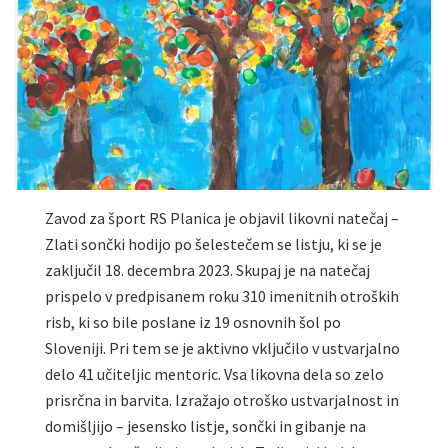
Zavod za šport RS Planica je objavil likovni natečaj –
Zlati sončki hodijo po šelestečem se listju, ki se je
zaključil 18. decembra 2023. Skupaj je na natečaj
prispelo v predpisanem roku 310 imenitnih otroških
risb, ki so bile poslane iz 19 osnovnih šol po
Sloveniji. Pri tem se je aktivno vključilo v ustvarjalno
delo 41 učiteljic mentoric. Vsa likovna dela so zelo
prisrčna in barvita. Izražajo otroško ustvarjalnost in
domišljijo – jesensko listje, sončki in gibanje na