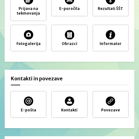
Prijava na
E-poročila
Rezultati ŠŠT
tekmovanja
Fotogalerija
Obrazci
Informator
Kontakti in povezave
E-pošta
Kontakti
Povezave