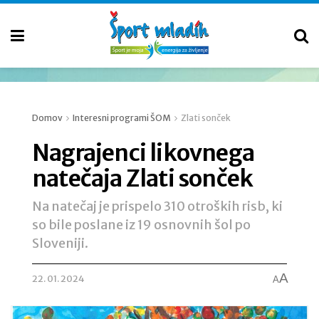
Domov
Interesni programi ŠOM
Zlati sonček
Nagrajenci likovnega
natečaja Zlati sonček
Na natečaj je prispelo 310 otroških risb, ki
so bile poslane iz 19 osnovnih šol po
Sloveniji.
A
22. 01. 2024
A