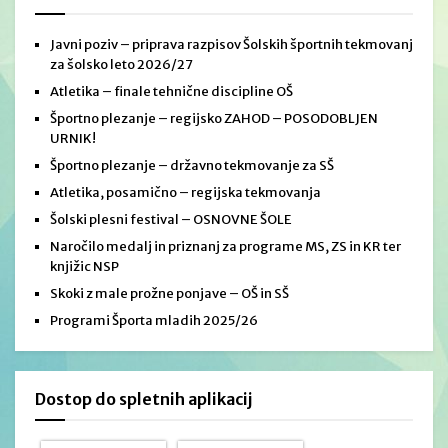
Javni poziv – priprava razpisov Šolskih športnih tekmovanj
za šolsko leto 2026/27
Atletika – finale tehnične discipline OŠ
Športno plezanje – regijsko ZAHOD – POSODOBLJEN
URNIK!
Športno plezanje – državno tekmovanje za SŠ
Atletika, posamično – regijska tekmovanja
Šolski plesni festival – OSNOVNE ŠOLE
Naročilo medalj in priznanj za programe MS, ZS in KR ter
knjižic NSP
Skoki z male prožne ponjave – OŠ in SŠ
Programi Športa mladih 2025/26
Dostop do spletnih aplikacij