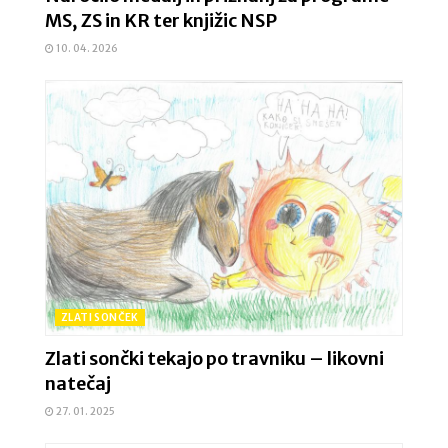
MS, ZS in KR ter knjižic NSP
10. 04. 2026
ZLATI SONČEK
Zlati sončki tekajo po travniku – likovni
natečaj
27. 01. 2025