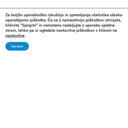
Za boljšo uporabniško izkušnjo in spremljanje statistike obiska
uporabljamo piškotke. Če se z namestitvijo piškotkov strinjate,
kliknite "Sprejmi" in nemoteno nadaljujte z uporabo spletne
strani, lahko pa si ogledate nastavitve piškotkov s klikom na
nastavitve
.
Vse pravice pridržane. © 2006 - 2024 Ministrstvo za šolstvo in šport -
Sprejmi
Direktorat za šport, Zavod za Šport RS Planica
Pravno obvestilo
|
Izjava o dostopnosti
|
Piškotki
|
Kontakti
|
Arhiv Šport
mladih