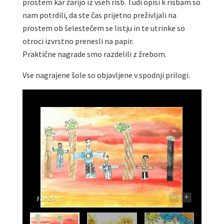
prostem kar žarijo iz vseh risb. Tudi opisi k risbam so
nam potrdili, da ste čas prijetno preživljali na
prostem ob šelestečem se listju in te utrinke so
otroci izvrstno prenesli na papir.
Praktične nagrade smo razdelili z žrebom.
Vse nagrajene šole so objavljene v spodnji prilogi.
-
+
1
od 20