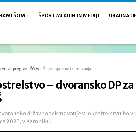
GRAMI ŠOM
ŠPORT MLADIH IN MEDIJI
URADNA O
nteresni programi ŠOM
Šolska športna tekmovanja
strelstvo – dvoransko DP za
Š
dvoransko državno tekmovanje v lokostrelstvu bo v 
ca 2023, v Kamniku.