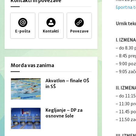
Kontakti in povezave
športna 
Urnik te
E-pošta
Kontakti
Povezave
I. IZMENA
– do 8.30 
– 8:45 pre
– 9:00 po
Morda vas zanima
– 9:05 za
Akvatlon – finale OŠ
in SŠ
II. IZMEN
– do 11:15
– 11:30 p
Kegljanje – DP za
– 11.45 po
osnovne šole
– 11.50 z
III. IZME