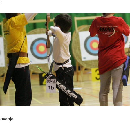
23
movanja