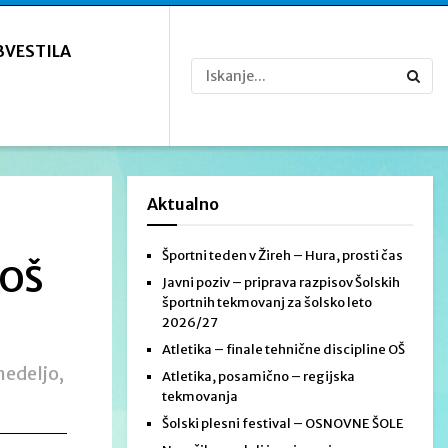
BVESTILA
Aktualno
Športni teden v Žireh – Hura, prosti čas
 OŠ
Javni poziv – priprava razpisov Šolskih
športnih tekmovanj za šolsko leto
2026/27
Atletika – finale tehnične discipline OŠ
nedeljo,
Atletika, posamično – regijska
tekmovanja
Šolski plesni festival – OSNOVNE ŠOLE