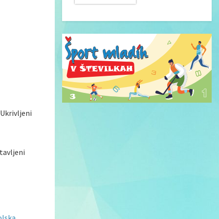
 Ukrivljeni
stavljeni
olska