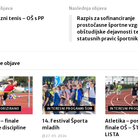
objava
Naslednja objava
ni tenis – OŠ s PP
Razpis za sofinanciranje
prostočasne športne vzg
obštudijske dejavnosti t
statusnih pravic športni
e objave
ORIZIRANO
INTERESNI PROGRAMI ŠOM
INTERESNI PRO
 – finale
14. Festival Športa
Atletika – p
 discipline
mladih
finale OŠ – 
LISTA
27. 05. 2026