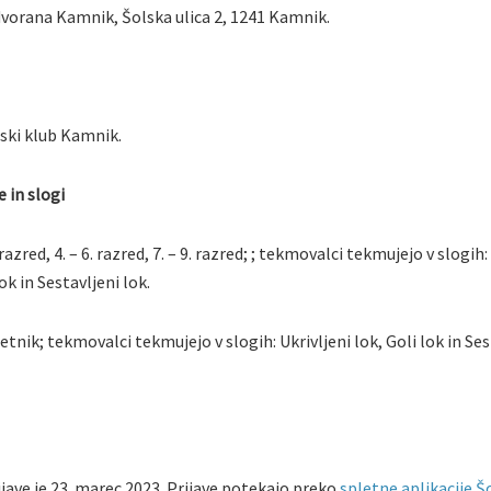
vorana Kamnik, Šolska ulica 2, 1241 Kamnik.
ski klub Kamnik.
 in slogi
. razred, 4. – 6. razred, 7. – 9. razred; ; tekmovalci tekmujejo v slogih:
lok in Sestavljeni lok.
. letnik; tekmovalci tekmujejo v slogih: Ukrivljeni lok, Goli lok in Se
ijave je 23. marec 2023. Prijave potekajo preko
spletne aplikacije Š