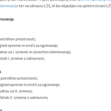
tekmovanja
ter na obrazcu LZS, ki bo objavljen na spletni strani LZ
kmovanja
potrditev prisotnosti;
gled opreme in streli za ogrevanje;
zdrav za I. izmeno in otvoritev tekmovanja;
četek I. izmene z odmorom;
A
 potrditev prisotnosti;
regled opreme in streli za ogrevanje;
zdrav za II. izmeno;
ačetek II. Izmene z odmorom;
NA