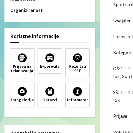
Športna d
Organiziranost
Izvajalec
Koristne informacije
Lokostrel
Kategorije
Prijava na
E-poročila
Rezultati
OŠ: 1. – 3
tekmovanja
ŠŠT
lok, Goli 
SŠ: 1. – 4
lok.
Fotogalerija
Obrazci
Informator
Prijave
Rok za pr