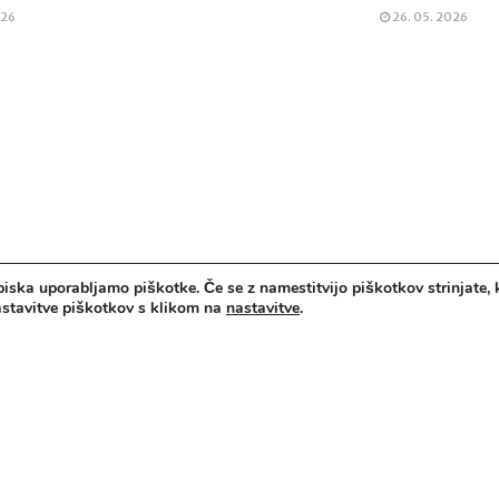
026
26. 05. 2026
ktorat za šport, Zavod za Šport RS Planica
biska uporabljamo piškotke. Če se z namestitvijo piškotkov strinjate, 
nastavitve piškotkov s klikom na
nastavitve
.
ladih