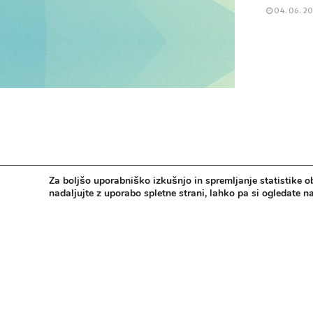
04. 06. 2
Vse pravice pridržane. © 2006 - 2024 Ministrstvo za šolstvo in šport - Dire
Za boljšo uporabniško izkušnjo in spremljanje statistike o
nadaljujte z uporabo spletne strani, lahko pa si ogledate 
Pravno obvestilo
|
Izjava o dostopnosti
|
Piškotki
|
Kontakti
|
Arhiv Šport m