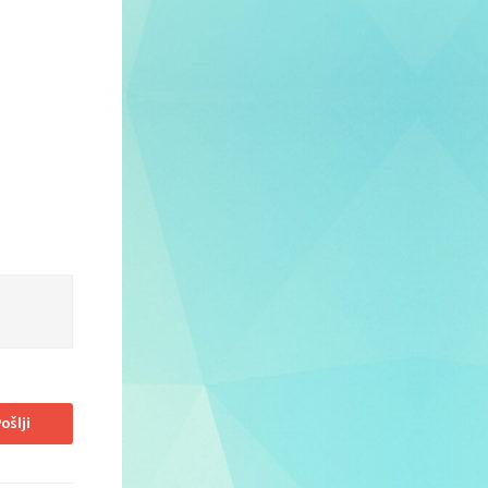
ošlji