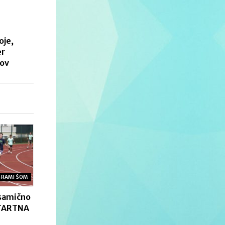
oje,
er
kov
GRAMI ŠOM
osamično
ŠTARTNA