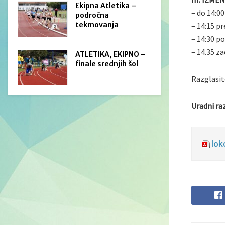
Ekipna Atletika –
– do 14:00
področna
tekmovanja
– 14:15 p
– 14:30 po
– 14.35 z
ATLETIKA, EKIPNO –
finale srednjih šol
Razglasit
Uradni raz
lo