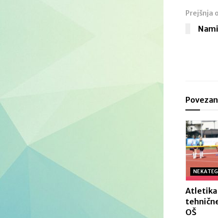
Prejšnja 
Namiz
Povezan
NEKATEG
Atletika
tehnične
OŠ