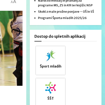
Naročilo medalj in priznanj za
A
A
programe MS, ZS in KR ter knjižic NSP
Skoki z male prožne ponjave – OŠ in SŠ
Programi Športa mladih 2025/26
Dostop do spletnih aplikacij
Šport mladih
ŠŠT