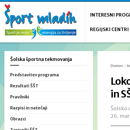
INTERESNI PRO
REGIJSKI CENTRI
Šolska športna tekmovanja
Domov
I
Predstavitev programa
Loko
Rezultati ŠŠT
in S
Pravilniki
Šolsko 
Razpisi in natečaji
26. mar
Obrazci