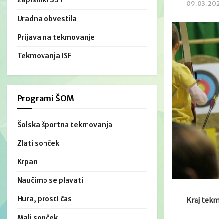
Zapisniki ŠŠT
09. 03. 20
Uradna obvestila
Prijava na tekmovanje
Tekmovanja ISF
Programi ŠOM
Šolska športna tekmovanja
Zlati sonček
Krpan
Naučimo se plavati
Hura, prosti čas
Kraj tek
Mali sonček