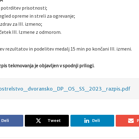
 potrditev prisotnosti;
regled opreme in streli za ogrevanje;
zdrav za III. izmeno;
ačetek III. Izmene z odmorom.
ev rezultatov in podelitev medalj 15 min po končani III. izmeni.
pis tekmovanja je objavljen v spodnji prilogi.
kostrelstvo_dvoransko_DP_OS_SS_2023_razpis.pdf
Deli
Tweet
Deli
P