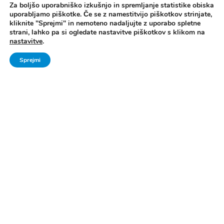
Za boljšo uporabniško izkušnjo in spremljanje statistike obiska
uporabljamo piškotke. Če se z namestitvijo piškotkov strinjate,
kliknite "Sprejmi" in nemoteno nadaljujte z uporabo spletne
strani, lahko pa si ogledate nastavitve piškotkov s klikom na
nastavitve
.
Vse pravice pridržane. © 2006 - 2024 Ministrstvo za šolstvo in šport -
Sprejmi
Direktorat za šport, Zavod za Šport RS Planica
Pravno obvestilo
|
Izjava o dostopnosti
|
Piškotki
|
Kontakti
|
Arhiv Šport
mladih