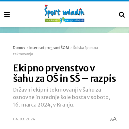
Domov
Interesni programi ŠOM
Šolska športna
tekmovanja
Ekipno prvenstvo v
šahu za OŠ in SŠ – razpis
Državni ekipni tekmovanji v šahu za
osnovne in srednje šole bosta v soboto,
16. marca 2024, v Kranju.
A
04. 03. 2024
A