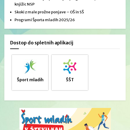
knjižic NSP
Skoki z male prožne ponjave – OŠ in SŠ
Programi Športa mladih 2025/26
Dostop do spletnih aplikacij
Šport mladih
ŠŠT