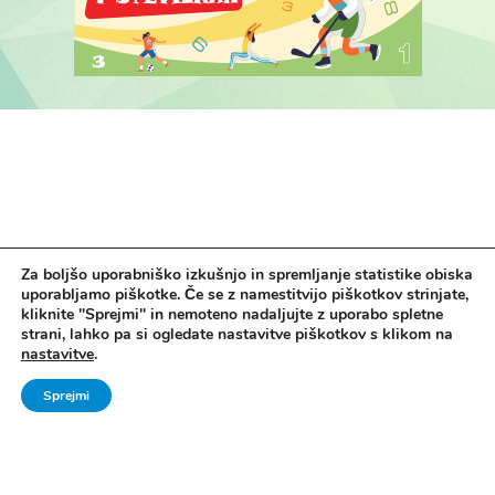
Za boljšo uporabniško izkušnjo in spremljanje statistike obiska
uporabljamo piškotke. Če se z namestitvijo piškotkov strinjate,
kliknite "Sprejmi" in nemoteno nadaljujte z uporabo spletne
strani, lahko pa si ogledate nastavitve piškotkov s klikom na
nastavitve
.
Sprejmi
Vse pravice pridržane. © 2006 - 2024 Ministrstvo za šolstvo in šport -
Direktorat za šport, Zavod za Šport RS Planica
Pravno obvestilo
|
Izjava o dostopnosti
|
Piškotki
|
Kontakti
|
Arhiv Šport
mladih