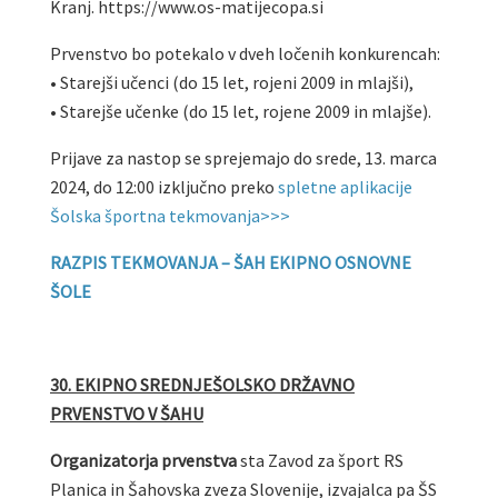
Kranj. https://www.os-matijecopa.si
Prvenstvo bo potekalo v dveh ločenih konkurencah:
• Starejši učenci (do 15 let, rojeni 2009 in mlajši),
• Starejše učenke (do 15 let, rojene 2009 in mlajše).
Prijave za nastop se sprejemajo do srede, 13. marca
2024, do 12:00 izključno preko
spletne aplikacije
Šolska športna tekmovanja>>>
RAZPIS TEKMOVANJA – ŠAH EKIPNO OSNOVNE
ŠOLE
30. EKIPNO SREDNJEŠOLSKO DRŽAVNO
PRVENSTVO V ŠAHU
Organizatorja prvenstva
sta Zavod za šport RS
Planica in Šahovska zveza Slovenije, izvajalca pa ŠS