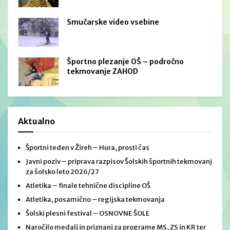
Smučarske video vsebine
Športno plezanje OŠ – področno
tekmovanje ZAHOD
Aktualno
Športni teden v Žireh – Hura, prosti čas
Javni poziv – priprava razpisov Šolskih športnih tekmovanj
za šolsko leto 2026/27
Atletika – finale tehnične discipline OŠ
Atletika, posamično – regijska tekmovanja
Šolski plesni festival – OSNOVNE ŠOLE
Naročilo medalj in priznanj za programe MS, ZS in KR ter